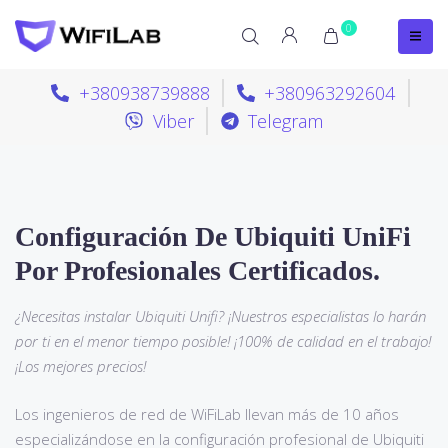
0
+380938739888
+380963292604
Viber
Telegram
Configuración De Ubiquiti UniFi
Por Profesionales Certificados.
¿Necesitas instalar Ubiquiti Unifi? ¡Nuestros especialistas lo harán
por ti en el menor tiempo posible! ¡100% de calidad en el trabajo!
¡Los mejores precios!
Los ingenieros de red de WiFiLab llevan más de 10 años
especializándose en la configuración profesional de Ubiquiti