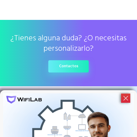
¿Tienes alguna duda? ¿O necesitas
personalizarlo?
Contactos
Подпишитесь На Обновления
WiFiLab!