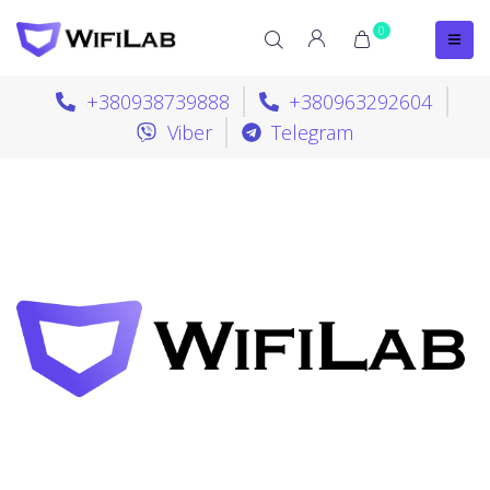
0
+380938739888
+380963292604
Viber
Telegram