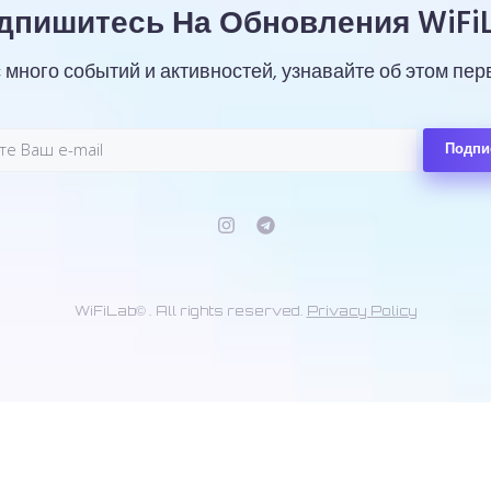
дпишитесь На Обновления WiFiL
с много событий и активностей, узнавайте об этом пер
Подпи
WiFiLab© . All rights reserved.
Privacy Policy