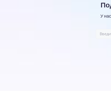
По
У на