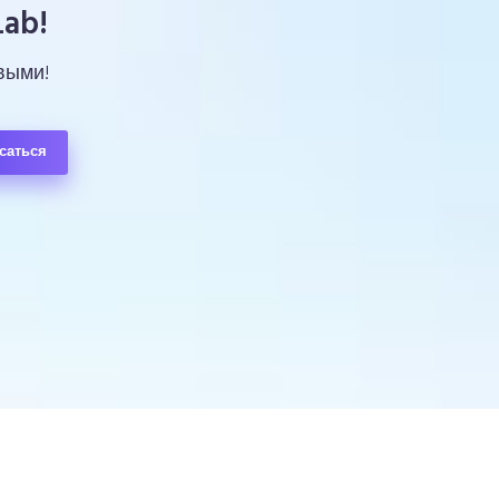
ab!
выми!
саться