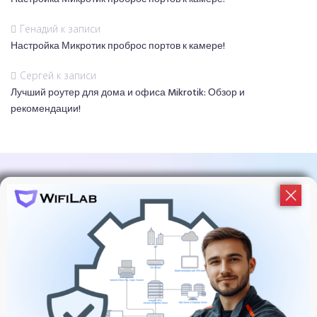
Генадий
к записи
Настройка Микротик проброс портов к камере!
Сергей
к записи
Лучший роутер для дома и офиса Mikrotik: Обзор и
рекомендации!
Подпишитесь На Обновления
WiFiLab!
У нас много событий и активностей, узнавайте об
этом первыми!