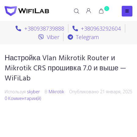
0
+380938739888
+380963292604
Viber
Telegram
Настройка Vlan Mikrotik Router и
Mikrotik CRS прошивка 7.0 и выше —
WiFiLab
Используя
skyber
В
Mikrotik
Опубликовано
21 января, 2025
0 Комментарии(й)