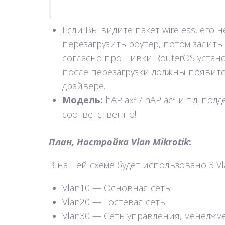
Если Вы видите пакет wireless, его н
перезагрузить роутер, потом залить с
согласно прошивки RouterOS устано
после перезагрузки должны появит
драйвере.
Модель:
hAP ax² / hAP ac² и т.д. под
соответственно!
План,
Настройка Vlan Mikrotik
:
В нашей схеме будет использовано 3 Vl
Vlan10 — Основная сеть.
Vlan20 — Гостевая сеть.
Vlan30 — Сеть управления, менеджм