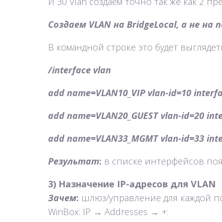
И 30 Vlan создаем точно так же как 2 п
Создаем VLAN на BridgeLocal, а не на
В командной строке это будет выглядеть
/interface vlan
add name=VLAN10_VIP vlan-id=10 interf
add name=VLAN20_GUEST vlan-id=20 inte
add name=VLAN33_MGMT vlan-id=33 inte
Результат
:
в списке интерфейсов поя
3) Назначение IP-адресов для VLAN
Зачем
:
шлюз/управление для каждой по
WinBox: IP → Addresses → +: