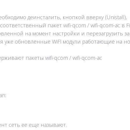
еобходимо деинсталить, кнопкой вверху (Unistall),
оответственный пакет wifi-qcom / wifi-qcom-ac в Fi
вленной на момент настройки и перезагрузить за
ся уже обновленные WiFI модули работающие на н
держивают пакеты wifi-qcom / wifi-qcom-ac
an:
ент сеть ее еще называют.