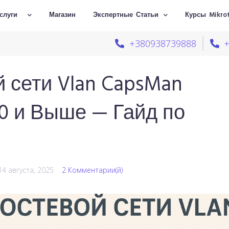
слуги
Магазин
Экспертные Статьи
Курсы Mikrot
+380938739888
 сети Vlan CapsMan
7.0 и Выше — Гайд по
14 августа, 2025
2 Комментарии(й)