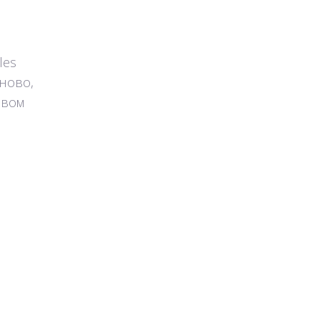
les
ново,
овом