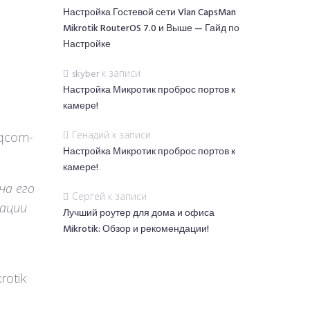
Настройка Гостевой сети Vlan CapsMan
Mikrotik RouterOS 7.0 и Выше — Гайд по
Настройке
skyber
к записи
Настройка Микротик проброс портов к
камере!
Генадий
к записи
-qcom-
Настройка Микротик проброс портов к
камере!
на его
Сергей
к записи
зации
Лучший роутер для дома и офиса
Mikrotik: Обзор и рекомендации!
rotik