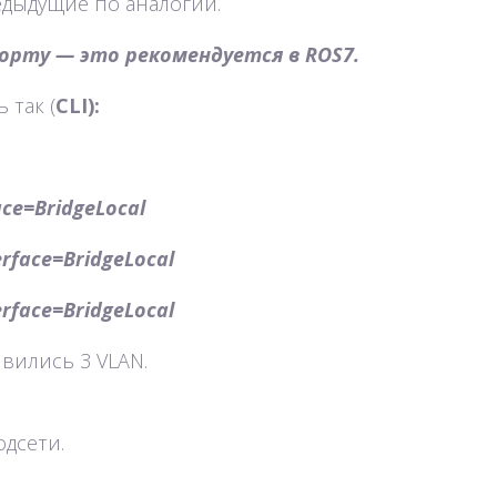
редыдущие по аналогии.
 порту — это рекомендуется в ROS7.
 так (
CLI):
ace=BridgeLocal
rface=BridgeLocal
rface=BridgeLocal
вились 3 VLAN.
дсети.