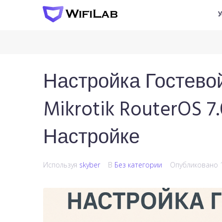
У
Настройка Гостевой
Mikrotik RouterOS 
Настройке
Используя
skyber
В
Без категории
Опубликовано