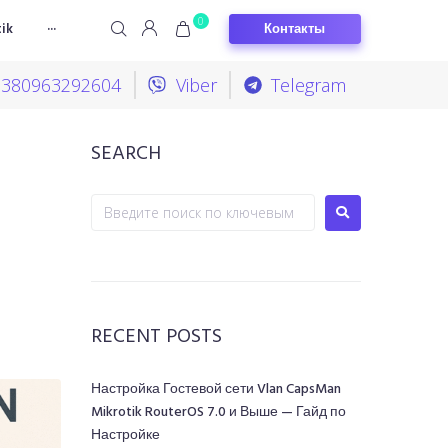
0
Контакты
ik
···
+380963292604
Viber
Telegram
SEARCH
RECENT POSTS
Настройка Гостевой сети Vlan CapsMan
Mikrotik RouterOS 7.0 и Выше — Гайд по
Настройке