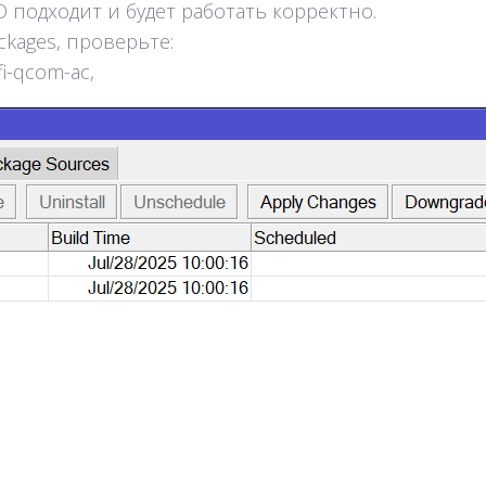
 подходит и будет работать корректно.
ckages, проверьте:
fi-qcom-ac,