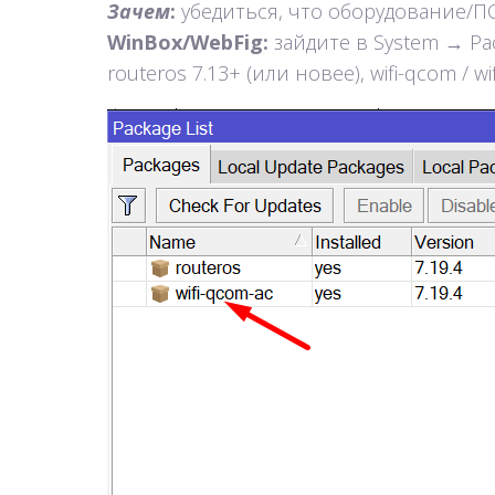
Зачем
:
убедиться, что оборудование/ПО
WinBox/WebFig:
зайдите в System → Pa
routeros 7.13+ (или новее), wifi-qcom / wi