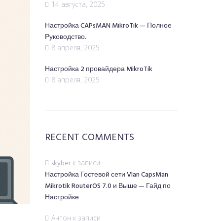
14 августа, 2025
Настройка CAPsMAN MikroTik — Полное
Руководство.
8 апреля, 2025
Настройка 2 провайдера MikroTik
8 апреля, 2025
RECENT COMMENTS
skyber
к записи
Настройка Гостевой сети Vlan CapsMan
Mikrotik RouterOS 7.0 и Выше — Гайд по
Настройке
Антон
к записи