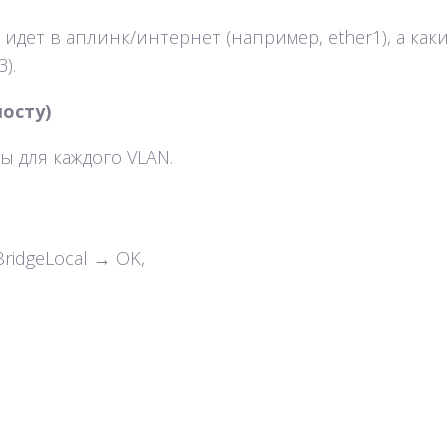
идет в аплинк/интернет (например, ether1), а как
).
осту)
 для каждого VLAN.
 BridgeLocal → OK,