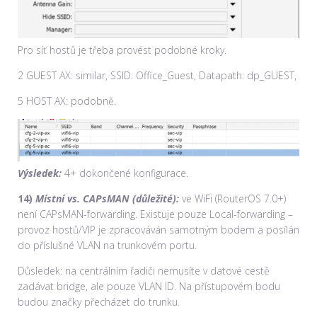
Pro síť hostů je třeba provést podobné kroky.
2 GUEST AX: similar, SSID: Office_Guest, Datapath: dp_GUEST,
5 HOST AX: podobně.
Výsledek:
4+ dokončené konfigurace.
14)
Místní vs. CAPsMAN (důležité):
ve WiFi (RouterOS 7.0+)
není CAPsMAN-forwarding. Existuje pouze Local-forwarding –
provoz hostů/VIP je zpracováván samotným bodem a posílán
do příslušné VLAN na trunkovém portu.
Důsledek: na centrálním řadiči nemusíte v datové cestě
zadávat bridge, ale pouze VLAN ID. Na přístupovém bodu
budou značky přecházet do trunku.