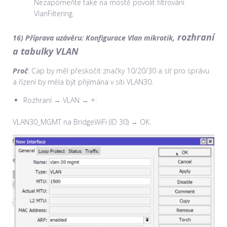
Nezapomeňte také na mostě povolit filtrování
VlanFiltering.
rozhraní
16) Příprava uzávěru:
Konfigurace Vlan mikrotik,
a tabulky VLAN
Proč
: Cap by měl přeskočit značky 10/20/30 a síť pro správu
a řízení by měla být přijímána v síti VLAN30.
Rozhraní → VLAN → +:
VLAN30_MGMT na BridgeWiFi (ID 30) → OK.