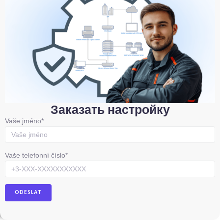
Заказать настройку
Vaše jméno*
Vaše telefonní číslo*
Tagged: BridgeWiFi, ether1 ,
Untagged: (prázdné) – Zde nic neměňte, nemáme
žádné neoznačené porty.