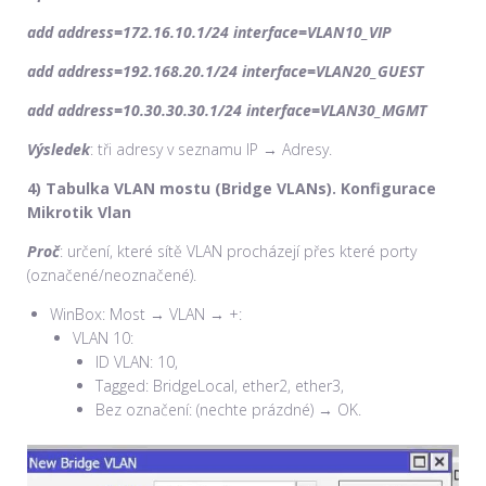
add address=172.16.10.1/24 interface=VLAN10_VIP
add address=192.168.20.1/24 interface=VLAN20_GUEST
add address=10.30.30.30.1/24 interface=VLAN30_MGMT
Výsledek
: tři adresy v seznamu IP → Adresy.
4) Tabulka VLAN mostu (Bridge VLANs).
Konfigurace
Mikrotik Vlan
Proč
: určení, které sítě VLAN procházejí přes které porty
(označené/neoznačené).
WinBox: Most → VLAN → +:
VLAN 10:
ID VLAN: 10,
Tagged: BridgeLocal, ether2, ether3,
Bez označení: (nechte prázdné) → OK.