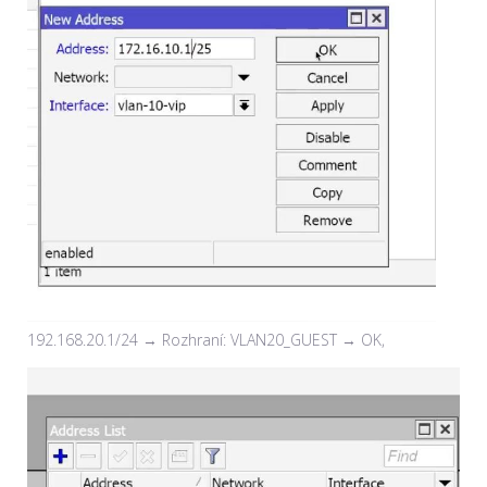
192.168.20.1/24 → Rozhraní: VLAN20_GUEST → OK,