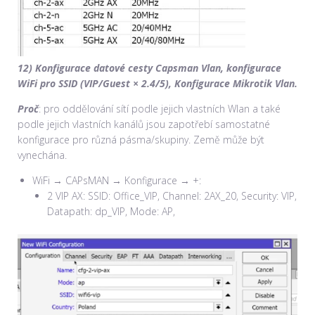
12) Konfigurace datové cesty Capsman Vlan, konfigurace
WiFi pro SSID (VIP/Guest × 2.4/5),
Konfigurace Mikrotik Vlan.
Proč
: pro oddělování sítí podle jejich vlastních Wlan a také
podle jejich vlastních kanálů jsou zapotřebí samostatné
konfigurace pro různá pásma/skupiny. Země může být
vynechána.
WiFi → CAPsMAN → Konfigurace → +:
2 VIP AX: SSID: Office_VIP, Channel: 2AX_20, Security: VIP,
Datapath: dp_VIP, Mode: AP,