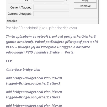
Pro Vlan30 podobně jako u předchozích dvou.
Tímto způsobem se vytvoří trunkové porty ether2/ether3
(pouze označené). Pokud potřebujete přístupový port v síti
VLAN – přidejte jej do kategorie Untagged a nastavte
odpovídající PVID v nabídce Bridge → Ports.
CLI:
/interface bridge vlan
add bridge=BridgeLocal vlan-ids=10
tagged=BridgeLocal,ether2,ether3
add bridge=BridgeLocal vlan-ids=20
tagged=BridgeLocal,ether2,ether3
add bridge=BridgeLocal vlan-ids=30