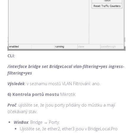
CLI:
/interface bridge set BridgeLocal vlan-filtering=yes ingress-
filtering=yes
Výsledek
: v seznamu mostů VLAN Filtrování: ano.
6) Kontrola portů mostu
Mikrotik
Proč
: ujistěte se, že jsou porty přidány do můstku a mají
očekávaný stav.
WinBox
: Bridge → Porty:
Ujistěte se, že ether2, ether3 jsou v BridgeLocal.Pro