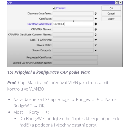
15) Připojení a konfigurace CAP podle Vlan:
Proč
: CapsMan by měl předávat VLAN jako trunk a mít
kontrolu ve VLAN30.
Na vzdálené kartě Cap: Bridge → Bridges → + → Name:
BridgeWiFi → OK,
Most → Porty → +:
Do BridgeWiFi přidejte ether1 (přes který je připojen k
řadiči) a podobně i všechny ostatní porty.