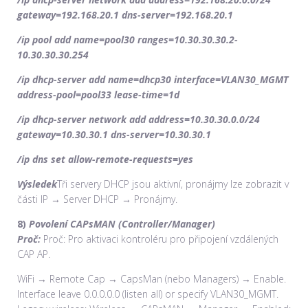
gateway=192.168.20.1 dns-server=192.168.20.1
/ip pool add name=pool30 ranges=10.30.30.30.2-
10.30.30.30.254
/ip dhcp-server add name=dhcp30 interface=VLAN30_MGMT
address-pool=pool33 lease-time=1d
/ip dhcp-server network add address=10.30.30.0.0/24
gateway=10.30.30.1 dns-server=10.30.30.1
/ip dns set allow-remote-requests=yes
Výsledek
Tři servery DHCP jsou aktivní, pronájmy lze zobrazit v
části IP → Server DHCP → Pronájmy.
8)
Povolení CAPsMAN (Controller/Manager)
Proč:
Proč: Pro aktivaci kontroléru pro připojení vzdálených
CAP AP.
WiFi → Remote Cap → CapsMan (nebo Managers) → Enable.
Interface leave 0.0.0.0.0 (listen all) or specify VLAN30_MGMT.