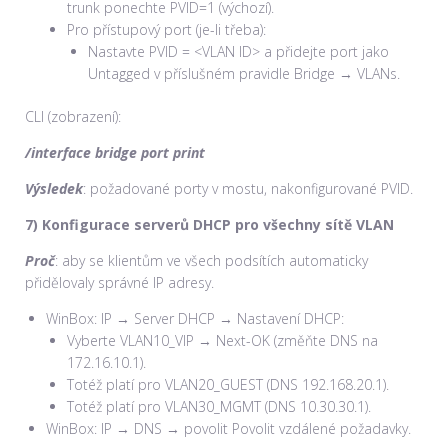
trunk ponechte PVID=1 (výchozí).
Pro přístupový port (je-li třeba):
Nastavte PVID = <VLAN ID> a přidejte port jako
Untagged v příslušném pravidle Bridge → VLANs.
CLI (zobrazení):
/interface bridge port print
Výsledek
: požadované porty v mostu, nakonfigurované PVID.
7) Konfigurace serverů DHCP pro všechny sítě VLAN
Proč
: aby se klientům ve všech podsítích automaticky
přidělovaly správné IP adresy.
WinBox: IP → Server DHCP → Nastavení DHCP:
Vyberte VLAN10_VIP → Next-OK (změňte DNS na
172.16.10.1).
Totéž platí pro VLAN20_GUEST (DNS 192.168.20.1).
Totéž platí pro VLAN30_MGMT (DNS 10.30.30.1).
WinBox: IP → DNS → povolit Povolit vzdálené požadavky.