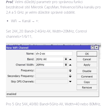
Proč
: Velmi důležitý parametr pro správnou funkci
bezdrátové sítě Mikrotik CapsMan, frekvence/šířka kanálu pro
2,4 a 5 GHz. je velmi důležité správně oddělit.
WiFi → Kanál → +:
Set 2AX_20: Band=2.4GHz-AX, Width=20MHz, Control
channels=1/6/11,
Pro 5 Ghz 5AX_40/80: Band=5GHz-AX, Width=40 nebo 80MHz,