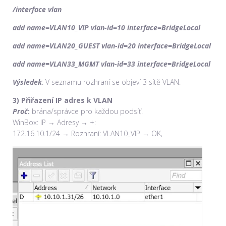
/interface vlan
add name=VLAN10_VIP vlan-id=10 interface=BridgeLocal
add name=VLAN20_GUEST vlan-id=20 interface=BridgeLocal
add name=VLAN33_MGMT vlan-id=33 interface=BridgeLocal
Výsledek
: V seznamu rozhraní se objeví 3 sítě VLAN.
3) Přiřazení IP adres k VLAN
Proč
:
brána/správce pro každou podsíť.
WinBox: IP → Adresy → +:
172.16.10.1/24 → Rozhraní: VLAN10_VIP → OK,