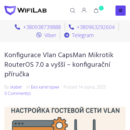
0
+380938739888
+380963292604
Viber
Telegram
Konfigurace Vlan CapsMan Mikrotik
RouterOS 7.0 a vyšší – konfigurační
příručka
By
skyber
In
Без категории
Posted
14 srpna, 2025
0 Comment(s)