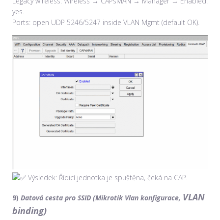
Legacy wireless: Wireless → CAPsMAN → Manager → Enabled:
yes.
Ports: open UDP 5246/5247 inside VLAN Mgmt (default OK).
Výsledek: Řídicí jednotka je spuštěna, čeká na CAP.
VLAN
9)
Datová cesta pro SSID (
Mikrotik Vlan konfigurace,
binding)