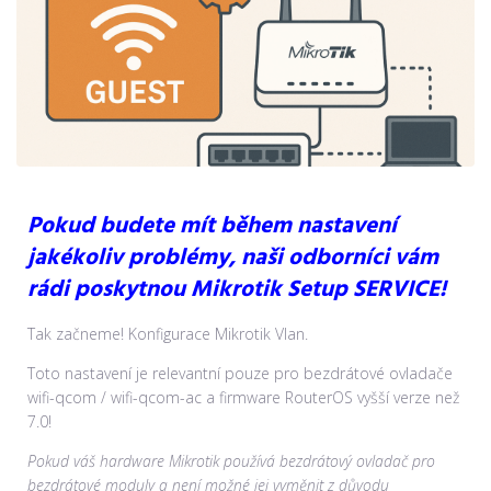
Pokud budete mít během nastavení
jakékoliv problémy, naši odborníci vám
rádi poskytnou
Mikrotik Setup SERVICE!
Tak začneme! Konfigurace Mikrotik Vlan.
Toto nastavení je relevantní pouze pro bezdrátové ovladače
wifi-qcom / wifi-qcom-ac a firmware RouterOS vyšší verze než
7.0!
Pokud váš hardware Mikrotik používá bezdrátový ovladač pro
bezdrátové moduly a není možné jej vyměnit z důvodu