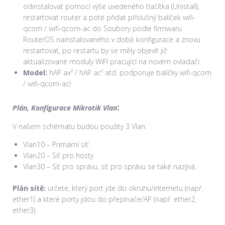
odinstalovat pomocí výše uvedeného tlačítka (Unistall),
restartovat router a poté přidat příslušný balíček wifi-
qcom / wifi-qcom-ac do Soubory podle firmwaru
RouterOS nainstalovaného v době konfigurace a znovu
restartovat, po restartu by se měly objevit již
aktualizované moduly WiFI pracující na novém ovladači.
Model:
hAP ax² / hAP ac² atd. podporuje balíčky wifi-qcom
/ wifi-qcom-ac!
:
Plán,
Konfigurace Mikrotik Vlan
V našem schématu budou použity 3 Vlan:
Vlan10 – Primární síť.
Vlan20 – Síť pro hosty.
Vlan30 – Síť pro správu, síť pro správu se také nazývá.
Plán sítě:
určete, který port jde do okruhu/internetu (např.
ether1) a které porty jdou do přepínače/AP (např. ether2,
ether3).