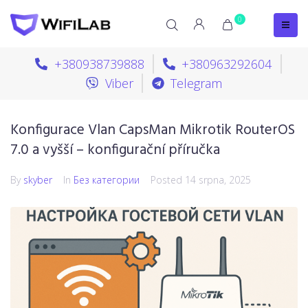
0
+380938739888
+380963292604
Viber
Telegram
Konfigurace Vlan CapsMan Mikrotik RouterOS
7.0 a vyšší – konfigurační příručka
By
skyber
In
Без категории
Posted
14 srpna, 2025