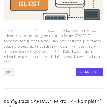
Pokud budete mít během nastavení jakékoliv problémy, naši
odborníci vám rádi poskytnou Mikrotik Setup SERVICE! Tak
začneme! Konfigurace Mikrotik Vlan. Toto nastavení je relevantní
pouze pro bezdrátové ovladače wifi-qcom / wifi-qcom-ac a
firmware RouterOS vyšší verze než 7.0! Pokud váš hardware
Mikrotik používá bezdrátový ovladač pro bezdrátové moduly a
není...
ДЕТАЛЬНЕЕ
0
Konfigurace CAPsMAN MikroTik – kompletní