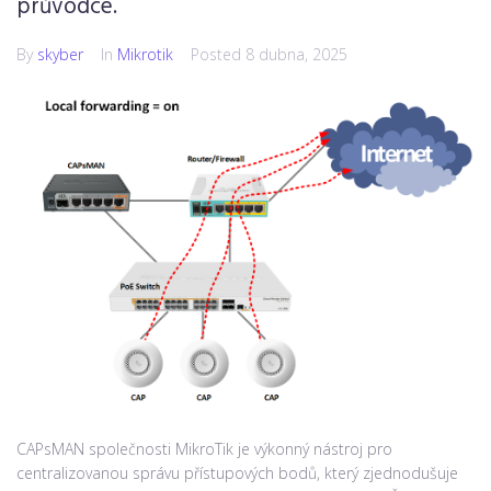
průvodce.
By
skyber
In
Mikrotik
Posted
8 dubna, 2025
CAPsMAN společnosti MikroTik je výkonný nástroj pro
centralizovanou správu přístupových bodů, který zjednodušuje