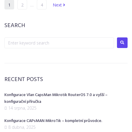
1
2
…
4
Next
SEARCH
RECENT POSTS
Konfigurace Vlan CapsMan Mikrotik RouterOS 7.0 a vyšší –
konfigurační příručka
14 srpna, 2025
Konfigurace CAPsMAN MikroTik – kompletní průvodce.
8 dubna, 2025