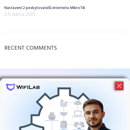
Nastavení 2 poskytovatelů internetu MikroTik
8 dubna, 2025
RECENT COMMENTS
Подпишитесь На Обновления
WiFiLab!
У нас много событий и активностей, узнавайте об
этом первыми!