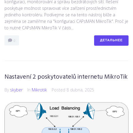
konfiguraci, monitorování a správu bezdrátových sítí. Řešení
poskytuje možnost spravovat více zařízení prostřednictvím
jediného kontroléru. Podívejme se na tento nástroj blíže a
zejména se zaměřme na "konfiguraci CAPsMAN MikroTik". Proč je
to nutné CAPsMAN MikroTik V části...
ДЕТАЛЬНЕЕ
0
Nastavení 2 poskytovatelů internetu MikroTik
By
skyber
In
Mikrotik
Posted
8 dubna, 2025