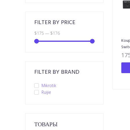
FILTER BY PRICE
$
175
—
$
176
Koup
Swit
17
FILTER BY BRAND
Mikrotik
Ruijie
ТОВАРЫ