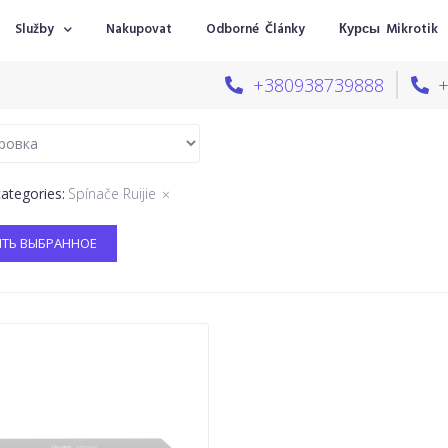
Služby
Nakupovat
Odborné Články
Курсы Mikrotik
+380938739888
categories
:
Spínače Ruijie
×
ТЬ ВЫБРАННОЕ