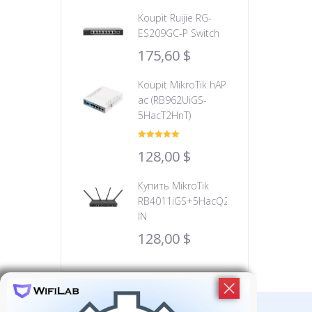
Koupit Ruijie RG-
ES209GC-P Switch
175,60
$
Koupit MikroTik hAP
ac (RB962UiGS-
5HacT2HnT)
Hodnocení
128,00
$
5.00
z 5
Купить MikroTik
RB4011iGS+5HacQ2HnD-
IN
128,00
$