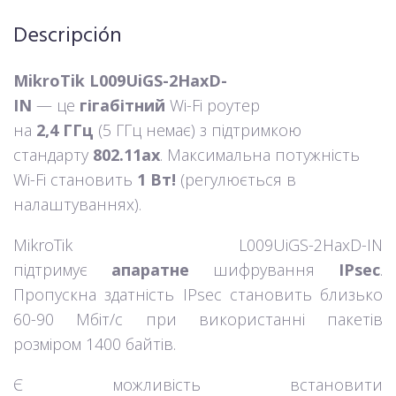
Descripción
MikroTik L009UiGS-2HaxD-
IN
— це
гігабітний
Wi-Fi роутер
на
2,4 ГГц
(5 ГГц немає) з підтримкою
стандарту
802.11ax
. Максимальна потужність
Wi-Fi становить
1 Вт!
(регулюється в
налаштуваннях).
MikroTik L009UiGS-2HaxD-IN
підтримує
апаратне
шифрування
IPsec
.
Пропускна здатність IPsec становить близько
60-90 Мбіт/с при використанні пакетів
розміром 1400 байтів.
Є можливість встановити