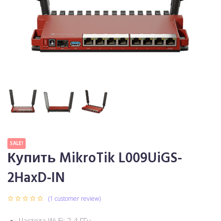
SALE!
Купить MikroTik L009UiGS-
2HaxD-IN
(
1
customer review)
Частота Wi-Fi: 2.4 ГГц