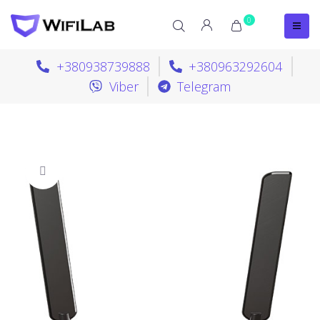
0
+380938739888
+380963292604
Viber
Telegram