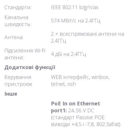
Стандарти:
IEEE 802.11 b/g/n/ax
Канальна
574 Мбіт/с на 2.4ГГц
швидкість:
2 × всеспрямовані антени на
Антена:
2.4ГГц
Підсилення Wi-Fi
4 дБі на 2.4ГГц
антени:
Додаткові функції
Керування
WEB інтерфейс, winbox,
пристроєм:
telnet, ssh
Інше
PoE In on Ethernet
port1:
24..56 V DC
(стандарт Passive POE
виводи +4,5 і -7,8, 802.3af/at)