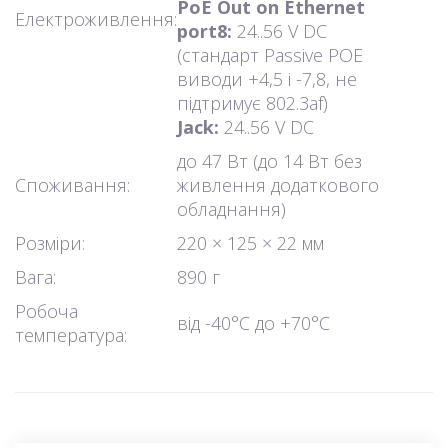
PoE Out on Ethernet
Електроживлення:
port8:
24..56 V DC
(стандарт Passive POE
виводи +4,5 і -7,8, не
підтримує 802.3af)
Jack:
24..56 V DC
до 47 Вт (до 14 Вт без
Споживання:
живлення додаткового
обладнання)
Розміри:
220 × 125 × 22 мм
Вага:
890 г
Робоча
від -40°C до +70°С
температура: