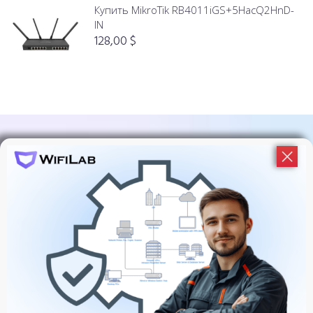
5.00
de 5
Купить MikroTik RB4011iGS+5HacQ2HnD-
IN
128,00
$
Подпишитесь На Обновления
WiFiLab!
У нас много событий и активностей, узнавайте об
этом первыми!