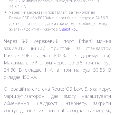
56 В. У комплект постачання входить блок живлення
24 В 1.5 А.
Через 1-й мережевий порт Ether1 за технологією
Passive POE або 802.3af/at з постійною напругою 24-56 В.
Для подачі живлення даним способом потрібно до блоку
живлення докупити інжектор
Gigabit PoE
.
Через 8-й мережевий порт Ether8 можна
заживити інший пристрій за стандартом
Passive POE (стандарт 802.3af не підтримується).
Максимальний струм через Ether8 при напрузі
24-30 В складає 1 А, а при напрузі 30-56 В
складає 450 мА.
Операційна система RouterOS Level5, яка керує
маршрутизатором, дає змогу налаштувати
обмеження швидкості інтернету, закрити
доступ до певних сайтів або соціальних мереж,