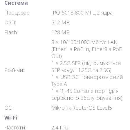
Система
Процесор:
IPQ-5018 800 МГц 2 ядра
ОЗП:
512 MB
Flash:
128 MB
8 × 10/100/1000 Мбіт/с LAN,
(Ether1 з PoE In, Ether8 з PoE
Out)
1 × 2.5G SFP (підтримуються
Роз’єми:
SFP модулі 1.25G та 2.5G)
1 × USB 3.0 повнорозмірний
Type A
1 × RJ-45 Console порт (для
сервісного обслуговування)
ОС:
MikroTik RouterOS Level5
Wi-Fi
Частоти:
2,4 ГГц