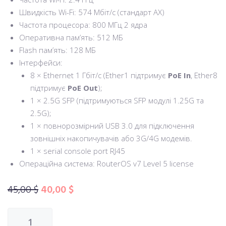
Швидкість Wi-Fi: 574 Мбіт/с (стандарт AX)
Частота процесора: 800 МГц 2 ядра
Оперативна пам’ять: 512 МБ
Flash пам’ять: 128 МБ
Інтерфейси:
8 × Ethernet 1 Гбіт/с (Ether1 підтримує
PoE In
, Ether8
підтримує
PoE Out
);
1 × 2.5G SFP (підтримуються SFP модулі 1.25G та
2.5G);
1 × повнорозмірний USB 3.0 для підключення
зовнішніх накопичувачів або 3G/4G модемів.
1 × serial console port RJ45
Операційна система: RouterOS v7 Level 5 license
45,00
$
40,00
$