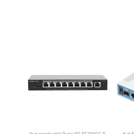
Kup przełącznik Ruijie RG-ES209GC-P
Kup M