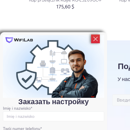
175,60
$
По
У на
Заказать настройку
Imię i nazwisko*
Twój numer telefonu*