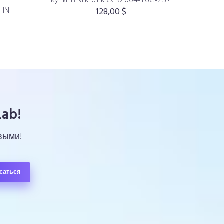
-IN
128,00
$
ab!
выми!
саться