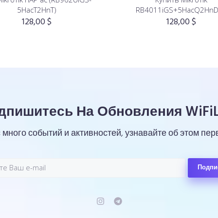
5HacT2HnT)
RB4011iGS+5HacQ2HnD
128,00
$
128,00
$
дпишитесь На Обновления WiFiL
с много событий и активностей, узнавайте об этом пер
Подпи