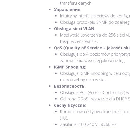
transferu danych.
Управление
:
Intuicyjny interfejs sieciowy do konfig
Obsługa protokołu SNMP do zdalnego
Obsługa sieci VLAN
:
Możliwość utworzenia do 256 sieci VL
bezpieczeństwa sieci.
QoS (Quality of Service – jakość usłu
Obsługuje do 4 poziomów priorytetyza
zapewnienia wysokiej jakości usług.
IGMP Snooping
:
Obsługuje IGMP Snooping w celu opty
niepotrzebny ruch w sieci.
Безопасность
:
Obsługuje ACL (Access Control List) w
Ochrona DDoS i wsparcie dla DHCP 
Cechy fizyczne
:
Kompaktowa i stylowa konstrukcja, o
(1U).
Zasilanie: 100-240 V, 50/60 Hz.