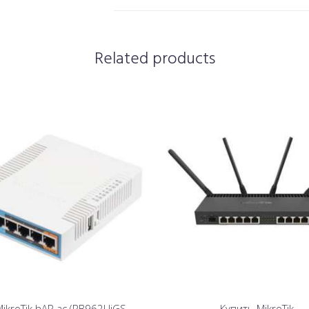
Related products
ikroTik hAP ac (RB962UiGS-
Купить MikroTik