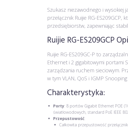
Szukasz niezawodnego i wysokiej j
przełącznik Ruijie RG-ES209GCP, któ
przedsiębiorstw, zapewniając stabi
Ruijie RG-ES209GCP Opi
Ruijie RG-ES209GC-P to zarządzaln
Ethernet i 2 gigabitowymi portami
zarządzania ruchem sieciowym. Prz
w tym VLAN, QoS i IGMP Snooping w 
Charakterystyka:
Porty
: 8 portów Gigabit Ethernet POE (
światłowodowych, standard PoE IEEE 802
Przepustowość
:
Całkowita przepustowość przełącznik