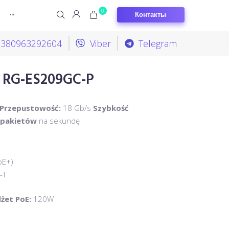
0
Контакты
···
+380963292604
Viber
Telegram
e RG-ES209GC-P
Przepustowość:
18 Gb/s
Szybkość
a
pakietów
na sekundę
oE+)
-T
żet PoE:
120W