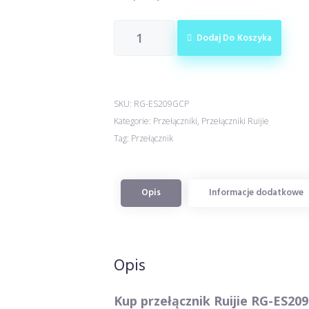
Dodaj Do Koszyka
SKU:
RG-ES209GCP
Kategorie:
Przełączniki
,
Przełączniki Ruijie
Tag:
Przełącznik
Opis
Informacje dodatkowe
Opis
Kup przełącznik Ruijie RG-ES20