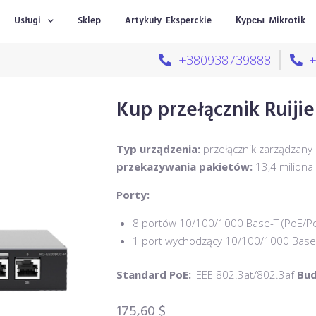
Usługi
Sklep
Artykuły Eksperckie
Курсы Mikrotik
+380938739888
Kup przełącznik Ruiji
Typ urządzenia:
przełącznik zarządzany
przekazywania pakietów:
13,4 milion
Porty:
8 portów 10/100/1000 Base-T (PoE/P
1 port wychodzący 10/100/1000 Base
Standard PoE:
IEEE 802.3at/802.3af
Bud
175,60
$