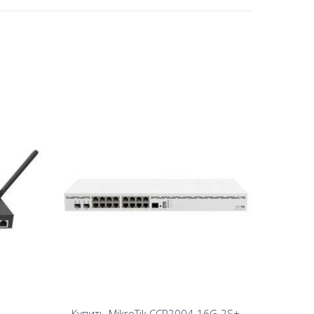
Купить MikroTik CCR2004-16G-2S+