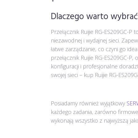
Dlaczego warto wybrać
Przełącznik Ruijie RG-ES209GC-P t
niezawodnej i wydajnej sieci. Zape
łatwe zarządzanie, co czyni go id
przełącznik Ruijie RG-ES209GC-P, o
konfiguracji i profesjonalne dorad
swojej sieci – kup Ruijie RG-ES209G
Posiadamy również wyjątkowy
SERW
każdego zadania, zarówno firmowego
wykonają wszystko z najwyższą jako