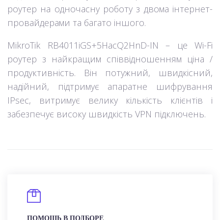
роутер на одночасну роботу з двома інтернет-
провайдерами та багато іншого.
MikroTik RB4011iGS+5HacQ2HnD-IN – це Wi-Fi
роутер з найкращим співвідношенням ціна /
продуктивність. Він потужний, швидкісний,
надійний, підтримує апаратне шифрування
IPsec, витримує велику кількість клієнтів і
забезпечує високу швидкість VPN підключень.
ПОМОЩЬ В ПОДБОРЕ