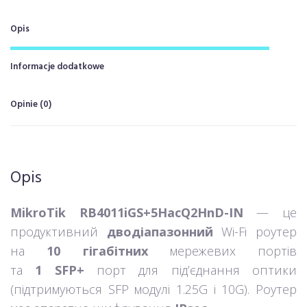
Opis
Informacje dodatkowe
Opinie (0)
Opis
MikroTik RB4011iGS+5HacQ2HnD-IN
— це
продуктивний
дводіапазонний
Wi-Fi роутер
на
10 гігабітних
мережевих портів
та
1 SFP+
порт для під’єднання оптики
(підтримуються SFP модулі 1.25G і 10G). Роутер