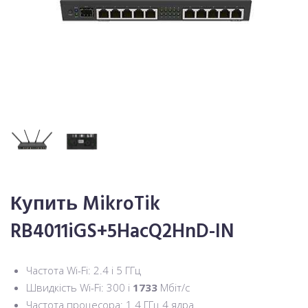
Купить MikroTik
RB4011iGS+5HacQ2HnD-IN
Частота Wi-Fi: 2.4 і 5 ГГц
Швидкість Wi-Fi: 300 і
1733
Мбіт/с
Частота процесора: 1.4 ГГц 4 ядра