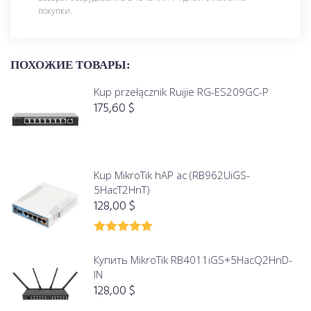
покупки.
ПОХОЖИЕ ТОВАРЫ:
Kup przełącznik Ruijie RG-ES209GC-P
175,60
$
Kup MikroTik hAP ac (RB962UiGS-
5HacT2HnT)
128,00
$
Oceniono
5.00
na 5
Купить MikroTik RB4011iGS+5HacQ2HnD-
IN
128,00
$