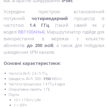
має апаратне шифрування
IPsec
.
Усередині пристрою встановлений
потужний
чотириядерний
процесор із
частотою
1.4 ГГц
(такий самий як у
моделі
RB1100AHx4
). Маршрутизатор підійде для
використання в мережах з кількістю
абонентів
до 200 осіб
, а також для побудови
швидкісних VPN каналів.
Основні характеристики:
Частота Wi-Fi: 2.4 і 5 ГГц
Швидкість Wi-Fi: 300 і
1733
Мбіт/с
Частота процесора: 1.4 ГГц 4 ядра
Оперативна пам’ять: 1 ГБ
Порти:
10 × 1 Гбіт/с LAN
1 × SFP+