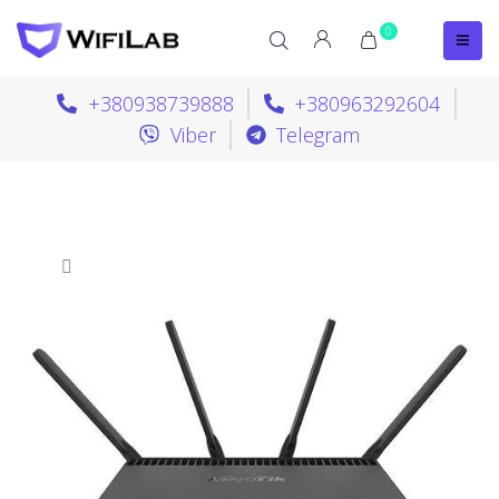
0
+380938739888
+380963292604
Viber
Telegram