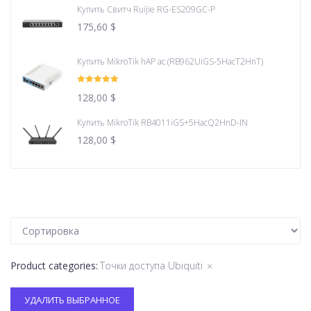
Купить Свитч Ruijie RG-ES209GC-P
175,60
$
Купить MikroTik hAP ac (RB962UiGS-5HacT2HnT)
Оценка
5.00
128,00
$
из 5
Купить MikroTik RB4011iGS+5HacQ2HnD-IN
128,00
$
Product categories
:
Точки доступа Ubiquiti
×
УДАЛИТЬ ВЫБРАННОЕ