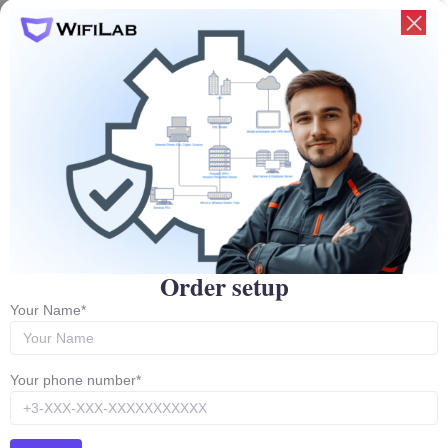
Remember me
LOG IN
Lost your password?
Register
Email address
*
Order setup
A link to set a new password will be sent to your email address.
Your Name*
Ваши личные данные будут использоваться для упрощения
вашего дальнейшего взаимодействия с сайтом, управления
доступом к вашему аккаунту и других целей, описанных в
Your phone number*
документе
Privacy policy
.
REGISTER