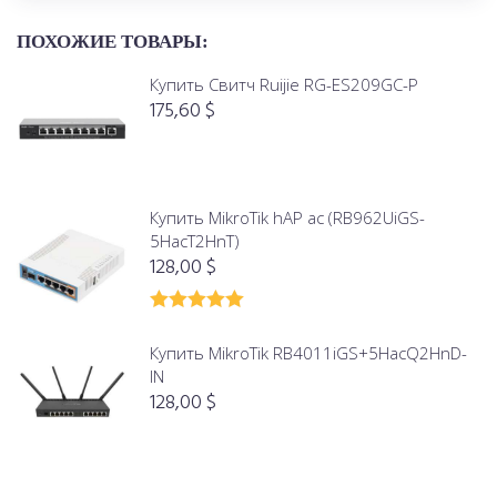
ПОХОЖИЕ ТОВАРЫ:
Купить Свитч Ruijie RG-ES209GC-P
175,60
$
Купить MikroTik hAP ac (RB962UiGS-
5HacT2HnT)
128,00
$
Оценка
5.00
из 5
Купить MikroTik RB4011iGS+5HacQ2HnD-
IN
128,00
$