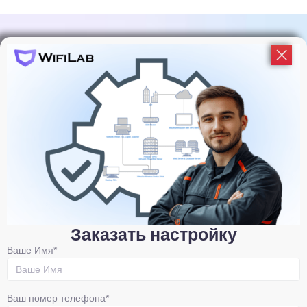
Подпишитесь На Обновления
WiFiLab!
У нас много событий и активностей, узнавайте об
этом первыми!
Заказать настройку
Подписаться
Ваше Имя*
Ваш номер телефона*