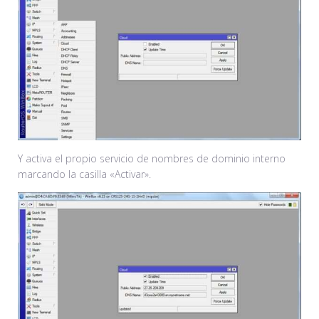
Y activa el propio servicio de nombres de dominio interno
marcando la casilla «Activar».