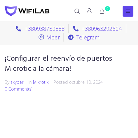
0
+380938739888
+380963292604
Viber
Telegram
¡Configurar el reenvío de puertos
Microtic a la cámara!
By
skyber
In
Mikrotik
Posted
octubre 10, 2024
0 Comment(s)