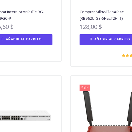
rar Interruptor Ruijie RG-
Comprar MikroTik hAP ac
09GC-P
(RB962UiGS-5HacT2HnT)
5,60
$
128,00
$
AÑADIR AL CARRITO
AÑADIR AL CARRITO
Valora
5.
Sale!