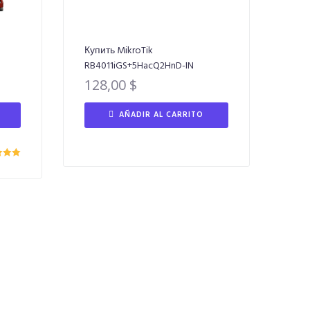
Купить MikroTik
RB4011iGS+5HacQ2HnD-IN
128,00
$
AÑADIR AL CARRITO
do con
00
de 5