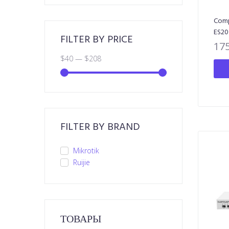
Comp
ES2
FILTER BY PRICE
17
$
40
—
$
208
FILTER BY BRAND
Mikrotik
Ruijie
ТОВАРЫ