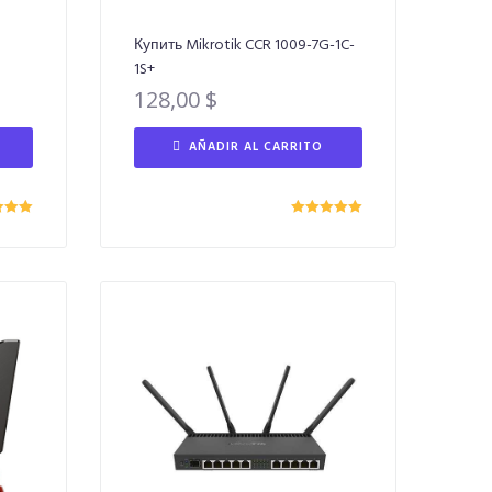
Купить Mikrotik CCR 1009-7G-1C-
1S+
128,00
$
AÑADIR AL CARRITO
do con
Valorado con
00
de 5
5.00
de 5