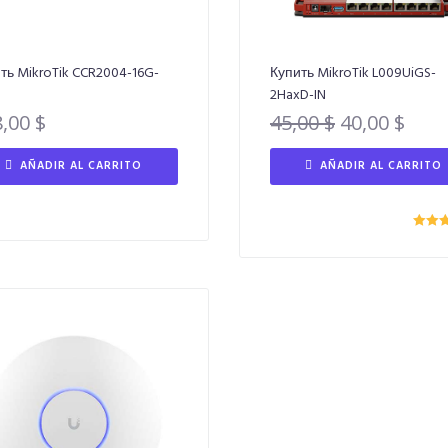
ть MikroTik CCR2004-16G-
Купить MikroTik L009UiGS-
2HaxD-IN
8,00
$
45,00
$
40,00
$
AÑADIR AL CARRITO
AÑADIR AL CARRITO
Valora
5.