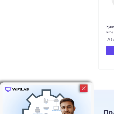
Купит
Pro)
20
По