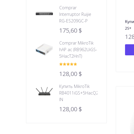
Comprar
Interruptor Ruijie
RG-ES209GC-P
Купи
2S+
175,60
$
12
Comprar MikroTik
hAP ac (RB962UiGS-
5HacT2HnT)
Valorado
128,00
$
con
5.00
de
5
Купить MikroTik
RB4011iGS+5HacQ2HnD-
IN
128,00
$