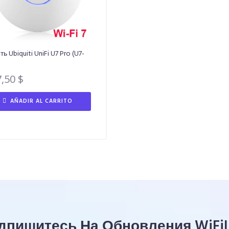
ь Ubiquiti UniFi U7 Pro (U7-
7,50
$
AÑADIR AL CARRITO
дпишитесь На Обновления WiFiL