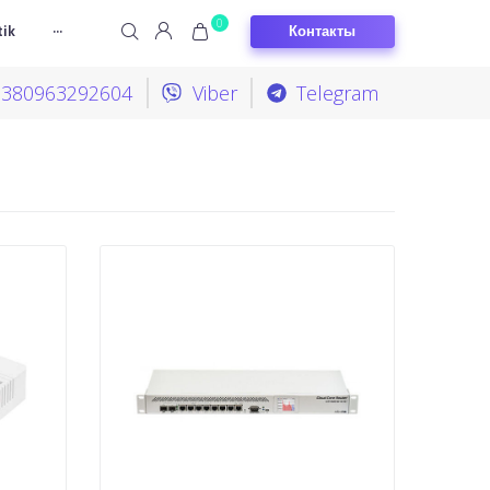
0
Контакты
ik
···
+380963292604
Viber
Telegram